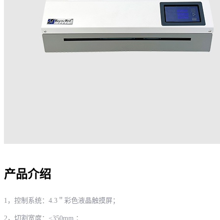
产品介绍
1，
控制系统：
4.3＂彩色液晶触摸屏
；
2，
切割宽度：
≤350mm
；