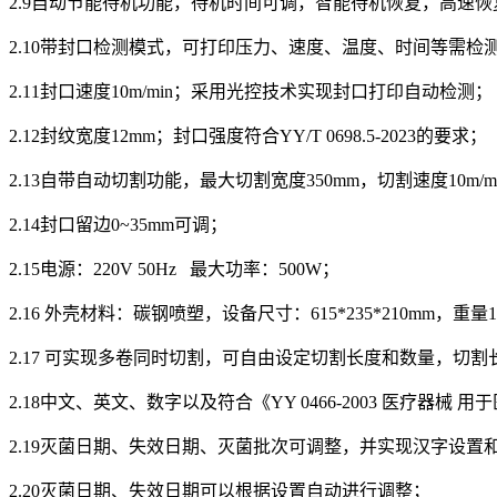
2.9自动节能待机功能，待机时间可调，智能待机恢复，高速
2.10带封口检测模式，可打印压力、速度、温度、时间等需检
2.11封口速度10m/min；采用光控技术实现封口打印自动检测；
2.12封纹宽度12mm；封口强度符合YY/T 0698.5-2023的要求；
2.13自带自动切割功能，最大切割宽度350mm，切割速度10m/m
2.14封口留边0~35mm可调；
2.15电源：220V 50Hz 最大功率：500W；
2.16 外壳材料：碳钢喷塑，设备尺寸：615*235*210mm，重量
2.17 可实现多卷同时切割，可自由设定切割长度和数量，切割长度
2.18中文、英文、数字以及符合《YY 0466-2003 医疗
2.19灭菌日期、失效日期、灭菌批次可调整，并实现汉字设置
2.20灭菌日期、失效日期可以根据设置自动进行调整；