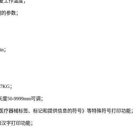
恢复工作温度；
测的参数；
in；
17KG；
50-9999mm可调；
器械 用于医疗器械标签、标记和提供信息的符号》等特殊符号打印功能；
和汉字打印功能；