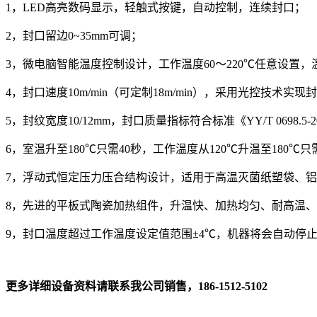
1，LED高亮数码显示，轻触式按键，自动控制，连续封口；
2，封口留边0~35mm可调；
3，微电脑智能温度控制设计，工作温度60～220℃任意设置，
4，封口速度10m/min（可定制18m/min），采用光控技术实
5，封纹宽度10/12mm，封口质量指标符合标准《YY/T 0698.5-
6，室温升至180℃只需40秒，工作温度从120℃升温至18
7，浮动式恒定压力压合结构设计，适用于高温灭菌纸塑袋、
8，先进的平板式陶瓷加热组件，升温快、加热均匀、耐高温
9，封口温度超过工作温度设定值范围±4℃，机器将会自动停
更多详细设备资料请联系我公司销售，186-1512-5102