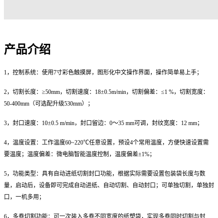
产品介绍
1，
控制系统：使用
7
寸彩色触摸屏，图形化
中文
操作界面，操作简单易上手；
2，
切割长度：
≥50mm
，
切割速度：
18
±0.5m/min
，
切割偏差：
≤1 %
，
切割
宽度
：
50-400mm（可选配升级530mm）；
3，
封口速度
：
10±0.5 m/min
，
封口留边：
0～35 mm可调
，
封纹
宽度：
12 mm；
4，温度设置：工作温度60~220℃任意设置，预设4个常用温度，方便快速设置需
要温度；温度偏差：微电脑智能温度控制，温度偏差±1%；
5，功能类型：
具有自动进纸切割封口功能，根据实际需要设置包装袋长度与数
量，启动后，设备即可完成自动进纸、自动切割、自动封口；可单独切割，单独封
口，一机多用；
6，多卷切割功能：
可一次装入多卷不同宽度的纸塑袋，实现多卷同时切割
与
封